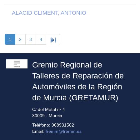
ALACID CLIMENT, ANTONIO
1
2
3
4
Gremio Regional de
Talleres de Reparación de
Automóviles de la Región
de Murcia (GRETAMUR)
C/ del Metal nº 4
30009 - Murcia
Teléfono: 968931502
Email:
fremm@fremm.es