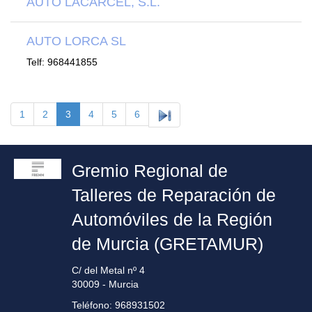
AUTO LACARCEL, S.L.
AUTO LORCA SL
Telf: 968441855
1
2
3
4
5
6
Gremio Regional de
Talleres de Reparación de
Automóviles de la Región
de Murcia (GRETAMUR)
C/ del Metal nº 4
30009 - Murcia
Teléfono: 968931502