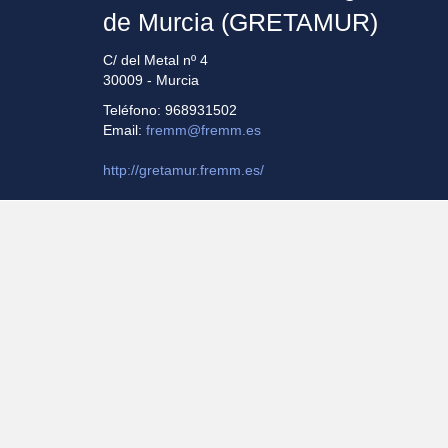
de Murcia (GRETAMUR)
C/ del Metal nº 4
30009 - Murcia
Teléfono: 968931502
Email:
fremm@fremm.es
http://gretamur.fremm.es/