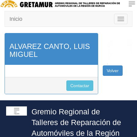
Inicio
Toggle
navigati
ALVAREZ CANTO, LUIS
MIGUEL
Volver
Contactar
Gremio Regional de
Talleres de Reparación de
Automóviles de la Región