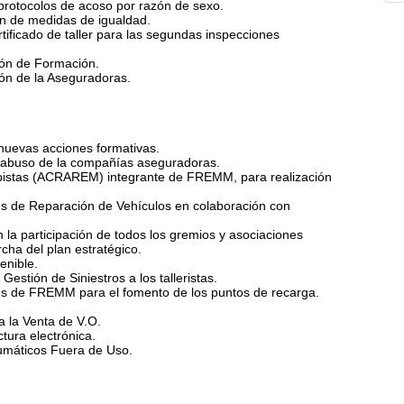
 protocolos de acoso por razón de sexo.
ón de medidas de igualdad.
rtificado de taller para las segundas inspecciones
ión de Formación.
ón de la Aseguradoras.
nuevas acciones formativas.
l abuso de la compañías aseguradoras.
bistas (ACRAREM) integrante de FREMM, para realización
es de Reparación de Vehículos en colaboración con
la participación de todos los gremios y asociaciones
cha del plan estratégico.
enible.
 Gestión de Siniestros a los talleristas.
es de FREMM para el fomento de los puntos de recarga.
a la Venta de V.O.
ctura electrónica.
umáticos Fuera de Uso.