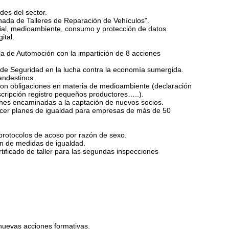
des del sector.
nada de Talleres de Reparación de Vehículos”.
rial, medioambiente, consumo y protección de datos.
ital.
la de Automoción con la impartición de 8 acciones
 de Seguridad en la lucha contra la economía sumergida.
andestinos.
con obligaciones en materia de medioambiente (declaración
cripción registro pequeños productores…..).
ones encaminadas a la captación de nuevos socios.
lecer planes de igualdad para empresas de más de 50
 protocolos de acoso por razón de sexo.
ón de medidas de igualdad.
rtificado de taller para las segundas inspecciones
nuevas acciones formativas.