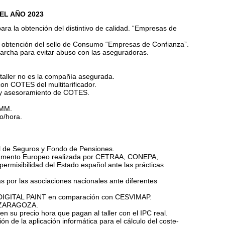
EL AÑO 2023
ra la obtención del distintivo de calidad. “Empresas de
la obtención del sello de Consumo “Empresas de Confianza”.
archa para evitar abuso con las aseguradoras.
 taller no es la compañía asegurada.
on COTES del multitarificador.
ro y asesoramiento de COTES.
EMM.
io/hora.
l de Seguros y Fondo de Pensiones.
rlamento Europeo realizada por CETRAA, CONEPA,
isibilidad del Estado español ante las prácticas
 por las asociaciones nacionales ante diferentes
DIGITAL PAINT en comparación con CESVIMAP.
 ZARAGOZA.
 su precio hora que pagan al taller con el IPC real.
ón de la aplicación informática para el cálculo del coste-