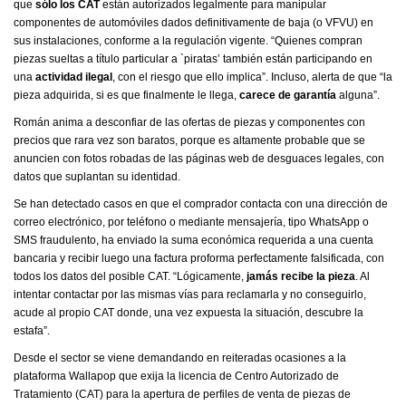
que
sólo los CAT
están autorizados legalmente para manipular
componentes de automóviles dados definitivamente de baja (o VFVU) en
sus instalaciones, conforme a la regulación vigente. “Quienes compran
piezas sueltas a título particular a `piratas’ también están participando en
una
actividad ilegal
, con el riesgo que ello implica”. Incluso, alerta de que “la
pieza adquirida, si es que finalmente le llega,
carece de garantía
alguna”.
Román anima a desconfiar de las ofertas de piezas y componentes con
precios que rara vez son baratos, porque es altamente probable que se
anuncien con fotos robadas de las páginas web de desguaces legales, con
datos que suplantan su identidad.
Se han detectado casos en que el comprador contacta con una dirección de
correo electrónico, por teléfono o mediante mensajería, tipo WhatsApp o
SMS fraudulento, ha enviado la suma económica requerida a una cuenta
bancaria y recibir luego una factura proforma perfectamente falsificada, con
todos los datos del posible CAT. “Lógicamente,
jamás recibe la pieza
. Al
intentar contactar por las mismas vías para reclamarla y no conseguirlo,
acude al propio CAT donde, una vez expuesta la situación, descubre la
estafa”.
Desde el sector se viene demandando en reiteradas ocasiones a la
plataforma Wallapop que exija la licencia de Centro Autorizado de
Tratamiento (CAT) para la apertura de perfiles de venta de piezas de