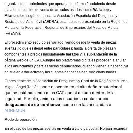
organizaciones criminales que operarían de forma fraudulenta desde
plataformas online de venta de artículos usados, como
Wallapop
y
Milanuncios
, según denuncia la Asociación Española del Desguace y
Reciclaje del Automóvil (AEDRA), estando su representante en la Región de
Murcia en la Federación Regional de Empresarios del Metal de Murcia
(FREMM).
El procedimiento seguido es variado, yendo desde la venta de piezas
s
ueltas
, lo que es ilegal entre particulares; hasta la oferta de piezas y
componentes a precios inusualmente
baratos
y la
suplantación de la
página web
de un CAT. Aunque las plataformas digitales proceden a anular
a los anunciantes y perfiles falsos denunciados, cuando vienen a hacerlo, ya
no suelen estar activas y las cuentas bancarias han sido clausuradas.
El presidente de la Asociación de Desguaces y Card de la Región de Murcia,
pone el acento en el alto daño reputacional
Miguel Ángel Román,
que se está haciendo a los CAT que sí actúan dentro de la
legalidad. Por ello, anima a los usuarios a contactar con
desguaces de su confianza
, como son las asociadas a
ADREMUR
.
Modo de operación
En el caso de las piezas sueltas en venta a título particular, Román recuerda