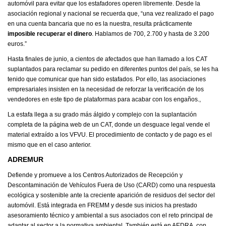
automóvil para evitar que los estafadores operen libremente. Desde la
asociación regional y nacional se recuerda que, “una vez realizado el pago
en una cuenta bancaria que no es la nuestra, resulta prácticamente
imposible recuperar el dinero
. Hablamos de 700, 2.700 y hasta de 3.200
euros.”
Hasta finales de junio, a cientos de afectados que han llamado a los CAT
suplantados para reclamar su pedido en diferentes puntos del país, se les ha
tenido que comunicar que han sido estafados. Por ello, las asociaciones
empresariales insisten en la necesidad de reforzar la verificación de los
vendedores en este tipo de plataformas para acabar con los engaños.,
La estafa llega a su grado más álgido y complejo con la suplantación
completa de la página web de un CAT, donde un desguace legal vende el
material extraído a los VFVU. El procedimiento de contacto y de pago es el
mismo que en el caso anterior.
ADREMUR
Defiende y promueve a los Centros Autorizados de Recepción y
Descontaminación de Vehículos Fuera de Uso (CARD) como una respuesta
ecológica y sostenible ante la creciente aparición de residuos del sector del
automóvil. Está integrada en FREMM y desde sus inicios ha prestado
asesoramiento técnico y ambiental a sus asociados con el reto principal de
adaptar al sector a la normativa ambiental. También está en AEDRA, con