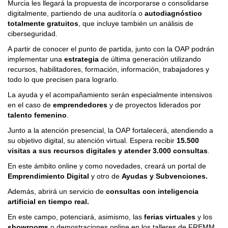
Murcia les llegará la propuesta de incorporarse o consolidarse
digitalmente, partiendo de una auditoría o
autodiagnóstico
totalmente gratuitos
, que incluye también un análisis de
ciberseguridad.
A partir de conocer el punto de partida, junto con la OAP podrán
implementar una
estrategia
de última generación utilizando
recursos, habilitadores, formación, información, trabajadores y
todo lo que precisen para lograrlo.
La ayuda y el acompañamiento serán especialmente intensivos
en el caso de
emprendedores
y de proyectos liderados por
talento femenino
.
Junto a la atención presencial, la OAP fortalecerá, atendiendo a
su objetivo digital, su atención virtual. Espera recibir
15.500
visitas a sus recursos digitales y atender 3.000 consultas
.
En este ámbito online y como novedades, creará un portal de
Emprendimiento Digital
y otro de
Ayudas y Subvenciones.
Además, abrirá un servicio de
consultas con inteligencia
artificial en tiempo real.
En este campo, potenciará, asimismo, las
ferias virtuales
y los
showrooms
o demostraciones online en los talleres de FREMM