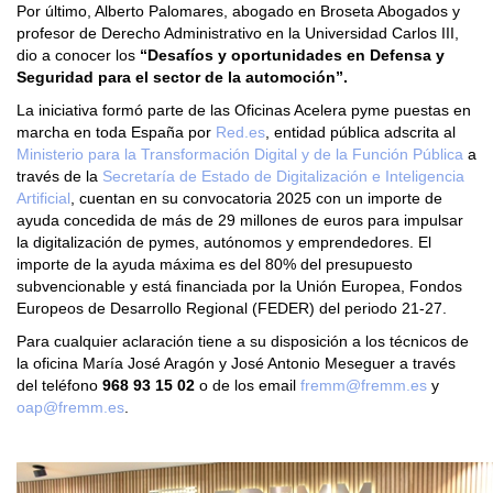
Por último, Alberto Palomares, abogado en Broseta Abogados y
profesor de Derecho Administrativo en la Universidad Carlos III,
dio a conocer los
“Desafíos y oportunidades en Defensa y
Seguridad para el sector de la automoción”.
La iniciativa formó parte de las Oficinas Acelera pyme puestas en
marcha en toda España por
Red.es
, entidad pública adscrita al
Ministerio para la Transformación Digital y de la Función Pública
a
través de la
Secretaría de Estado de Digitalización e Inteligencia
Artificial
, cuentan en su convocatoria 2025 con un importe de
ayuda concedida de más de 29 millones de euros para impulsar
la digitalización de pymes, autónomos y emprendedores. El
importe de la ayuda máxima es del 80% del presupuesto
subvencionable y está financiada por la Unión Europea, Fondos
Europeos de Desarrollo Regional (FEDER) del periodo 21-27.
Para cualquier aclaración tiene a su disposición a los técnicos de
la oficina María José Aragón y José Antonio Meseguer a través
del teléfono
968 93 15 02
o de los email
fremm@fremm.es
y
oap@fremm.es
.